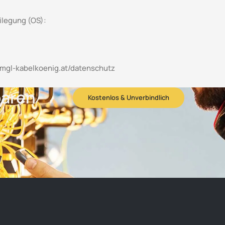
ilegung (OS):
mgl-
kabelkoenig
.at/datenschutz
baren
Kostenlos & Unverbindlich