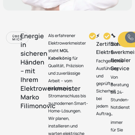
Energie
⚡
🔧
Als erfahrener
ÜBER
T
MICH
vere
Elektrowerkmeister
in
Zertifizierter
Schneller
steht
MGL
Elektrowerkmei
&
sicheren
Kabelkönig
für
flexibler
Händen
Fachgerechte
Qualität, Präzision
Service
Ausführung
– mit
und zuverlässige
und
Von
Ihrem
Arbeit – vom
geprüfte
Beratung
Elektrowerkmeister
klassischen
Sicherheit
bis 24-
Marko
Stromanschluss bis
bei
Stunden-
zu modernen Smart-
Filimonovic
jedem
Notdienst
Home-Lösungen.
Auftrag.
–
Wir planen,
immer
installieren und
für Sie
warten elektrische